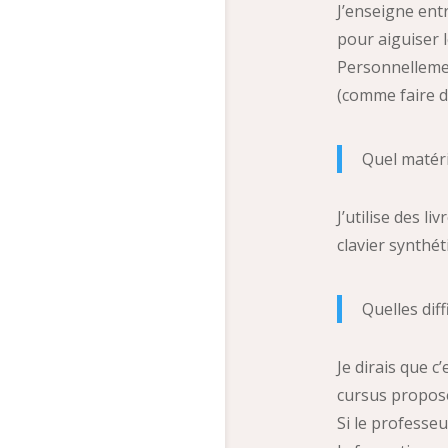
J’enseigne entr
pour aiguiser l
Personnellement
(comme faire d
Quel matérie
J’utilise des l
clavier synthét
Quelles dif
Je dirais que c
cursus proposé
Si le professeu