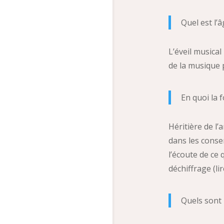
Quel est l’
L’éveil musica
de la musique 
En quoi la 
Héritière de l’
dans les conse
l’écoute de ce 
déchiffrage (li
Quels sont