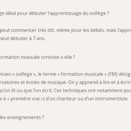
âge idéal pour débuter l’apprentissage du solfège ?
l peut commencer très tôt, même pour les bébés, mais l’app
peut débuter à 7 ans.
formation musicale consiste-t-elle ?
ancien « solfège », le terme « formation musicale » (FM) dési
rvatoires et écoles de musique. On y apprend à lire et à écr
qu’on lit ou que l’on écrit. Ces techniques ont notamment pour 
re à « première vue ») d’un chanteur ou d’un instrumentiste.
 les enseignements ?