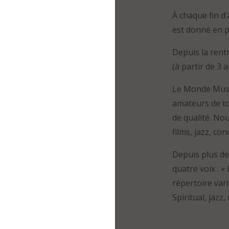
À chaque fin d
est donné en p
Depuis la rentr
(à partir de 3 a
Le Monde Music
amateurs de to
de qualité. Nou
films, jazz, co
Depuis plus de
quatre voix : 
répertoire vari
Spiritual, jazz,