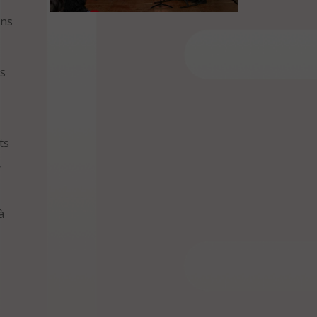
ens
ts
ts
,
à