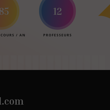
85
12
 COURS / AN
PROFESSEURS
l.com