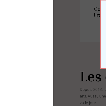
Cour
trav
Les
Depuis 2013, le
ans. Aussi, un
vu le jour.