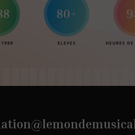
88
80+
9
 1988
ELEVES
HEURES DE
iation@lemondemusica