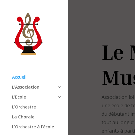
Le
Mus
Accueil
L’Association
Association lo
L’Ecole
une école de fo
L’Orchestre
du débutant im
La Chorale
tout au long d’
L’Orchestre à l’école
enfants à parti