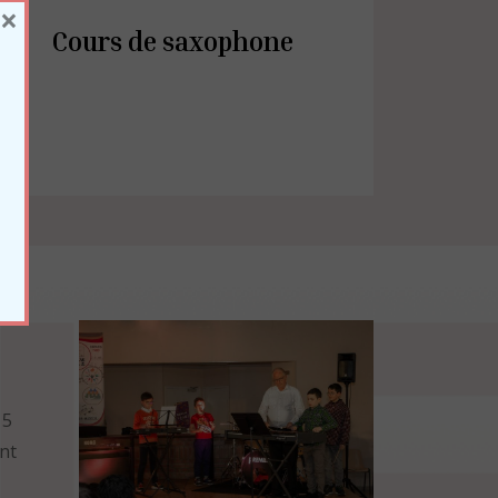
×
Cours de saxophone
 5
nt