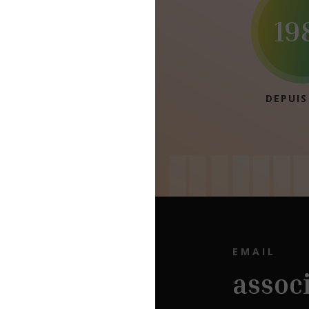
19
DEPUIS
EMAIL
assoc