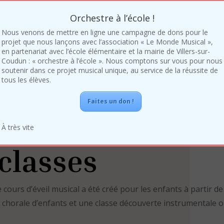
s de flûte
Cours de
Orchestre à l’école !
ersière
percussions
Nous venons de mettre en ligne une campagne de dons pour le
projet que nous lançons avec l’association « Le Monde Musical »,
en partenariat avec l’école élémentaire et la mairie de Villers-sur-
Coudun : « orchestre à l’école ». Nous comptons sur vous pour nous
soutenir dans ce projet musical unique, au service de la réussite de
tous les élèves.
Faites un don !
À très vite
 classes
 cours d’éveil musical a été créé pour les enfants à partir de
e chorale d’enfants et une classe découverte instrumentale o