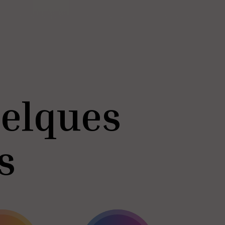
uelques
s